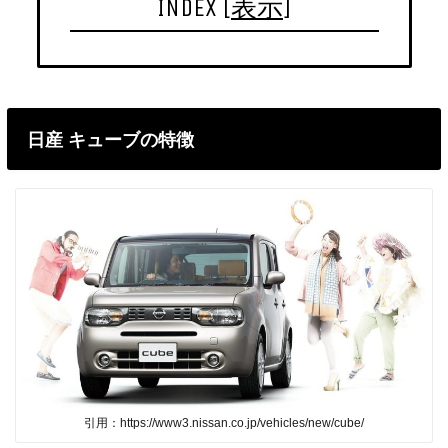
INDEX
[
表示
]
日産 キューブの特徴
引用：https://www3.nissan.co.jp/vehicles/new/cube/