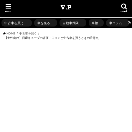
menu
search
中古車を買う
車を売る
自動車保険
車検
車コラム
HOME
中古車を買う
【女性向け】日産キューブの評価・口コミと中古車を買うときの注意点