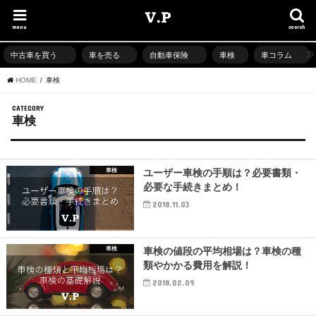
menu
search
中古車を買う
車を売る
自動車保険
車検
車コラム
HOME
車検
CATEGORY
車検
車検
ユーザー車検の手順は？必要書類・
必要な手続きまとめ！
2018.11.03
車検
車検の値段の平均相場は？車検の種
類やかかる費用を解説！
2018.02.09