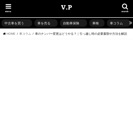
menu
search
中古車を買う
車を売る
自動車保険
車検
車コラム
HOME
車コラム
車のナンバー変更はどうやる？｜引っ越し時の必要書類や方法を解説