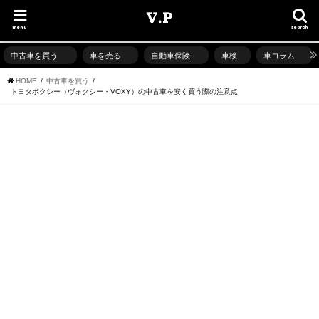
menu
search
中古車を買う
車を売る
自動車保険
車検
車コラム
HOME
中古車を買う
トヨタボクシー（ヴォクシー・VOXY）の中古車を安く買う際の注意点