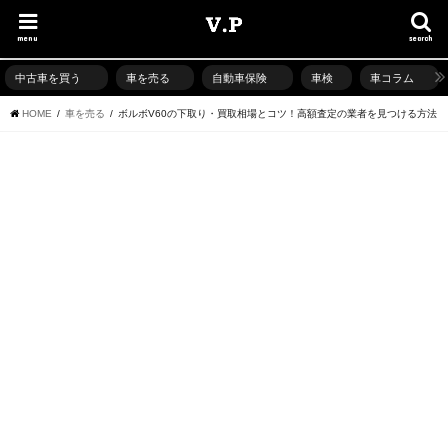
menu
search
中古車を買う
車を売る
自動車保険
車検
車コラム
HOME
車を売る
ボルボV60の下取り・買取相場とコツ！高額査定の業者を見つける方法