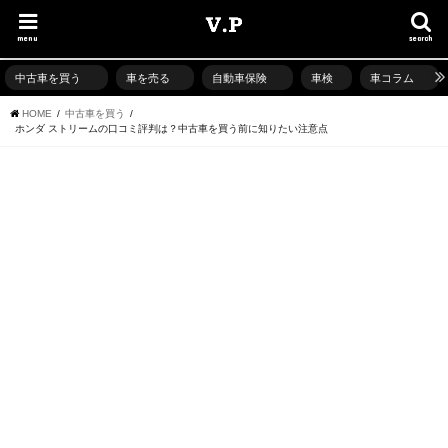
menu
search
中古車を買う
車を売る
自動車保険
車検
車コラム
HOME
中古車を買う
ホンダ ストリームの口コミ評判は？中古車を買う前に知りたい注意点