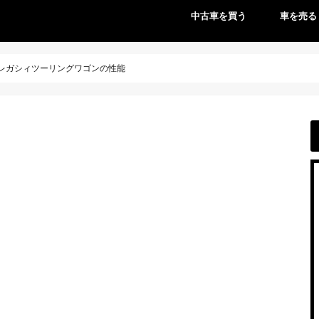
中古車を買う
車を売る
レガシィツーリングワゴンの性能