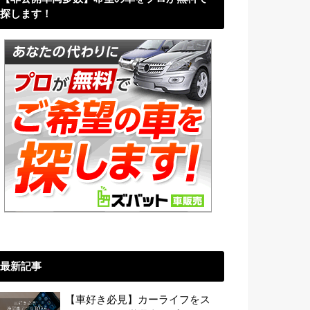
探します！
最新記事
【車好き必見】カーライフをス