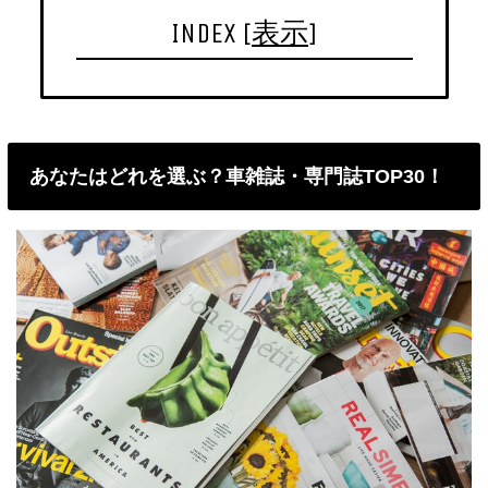
INDEX
[
表示
]
あなたはどれを選ぶ？車雑誌・専門誌TOP30！