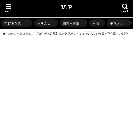
menu
search
中古車を買う
車を売る
自動車保険
車検
車コラム
HOME
車コラム
【初心者も必見】車の雑誌ランキングTOP30！特徴と発売日をご紹介