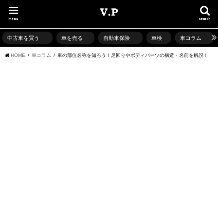
menu
search
中古車を買う
車を売る
自動車保険
車検
車コラム
HOME
車コラム
車の部位名称を知ろう！足回りやボディパーツの構造・名前を解説！