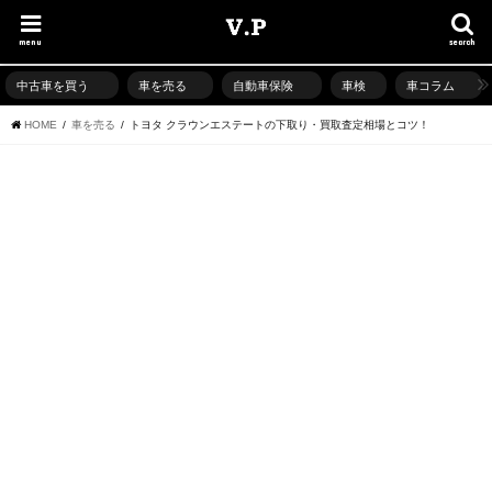
menu
search
中古車を買う
車を売る
自動車保険
車検
車コラム
HOME
車を売る
トヨタ クラウンエステートの下取り・買取査定相場とコツ！