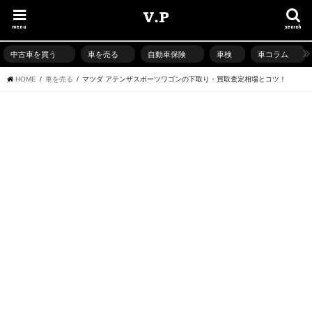
menu
search
中古車を買う
車を売る
自動車保険
車検
車コラム
HOME
車を売る
マツダ アテンザスポーツワゴンの下取り・買取査定相場とコツ！