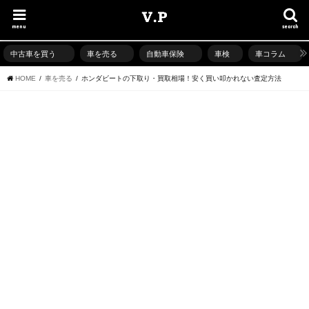
menu
search
中古車を買う
車を売る
自動車保険
車検
車コラム
HOME
車を売る
ホンダビートの下取り・買取相場！安く買い叩かれない査定方法