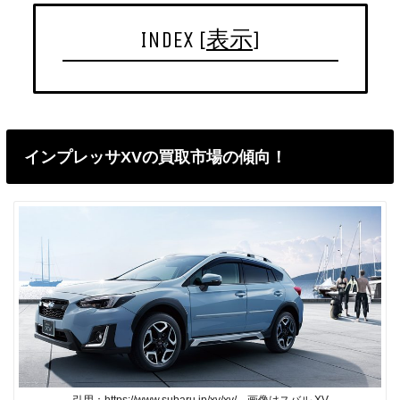
INDEX
[
表示
]
インプレッサXVの買取市場の傾向！
引用：https://www.subaru.jp/xv/xv/ 画像はスバル XV