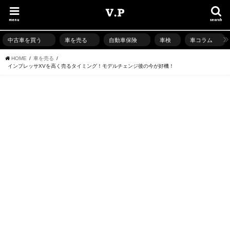
menu
search
中古車を買う
車を売る
自動車保険
車検
車コラム
HOME
車を売る
インプレッサXVを高く売るタイミング！モデルチェンジ後の今が好機！