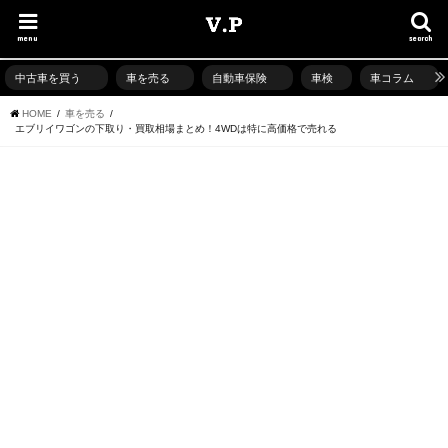
menu
search
中古車を買う
車を売る
自動車保険
車検
車コラム
HOME
車を売る
エブリイワゴンの下取り・買取相場まとめ！4WDは特に高価格で売れる