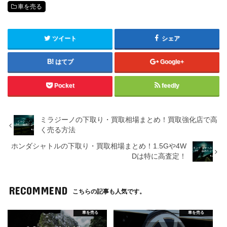
車を売る
ツイート
シェア
はてブ
Google+
Pocket
feedly
ミラジーノの下取り・買取相場まとめ！買取強化店で高
く売る方法
ホンダシャトルの下取り・買取相場まとめ！1.5Gや4W
Dは特に高査定！
RECOMMEND
こちらの記事も人気です。
車を売る
車を売る