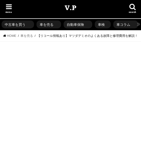
menu
search
中古車を買う
車を売る
自動車保険
車検
車コラム
HOME
車を売る
【リコール情報あり】マツダデミオのよくある故障と修理費用を解説！