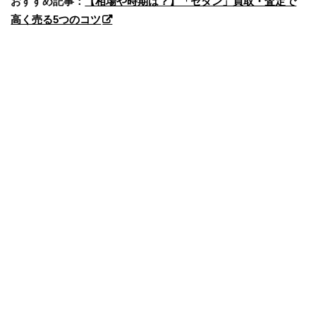
おすすめ記事：
【相場や時期は？】「セダン」買取・査定で
高く売る5つのコツ