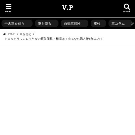
menu
search
中古車を買う
車を売る
自動車保険
車検
車コラム
HOME
車を売る
トヨタクラウンロイヤルの買取価格・相場は？売るなら購入後5年以内！