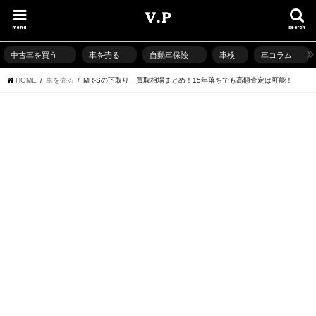
menu
search
中古車を買う
車を売る
自動車保険
車検
車コラム
HOME
車を売る
MR-Sの下取り・買取相場まとめ！15年落ちでも高額査定は可能！