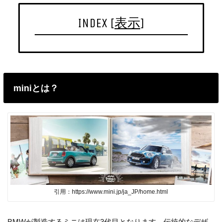
INDEX
[
表示
]
miniとは？
引用：https://www.mini.jp/ja_JP/home.html
BMWが製造するミニは現在3代目となります。伝統的なデザ