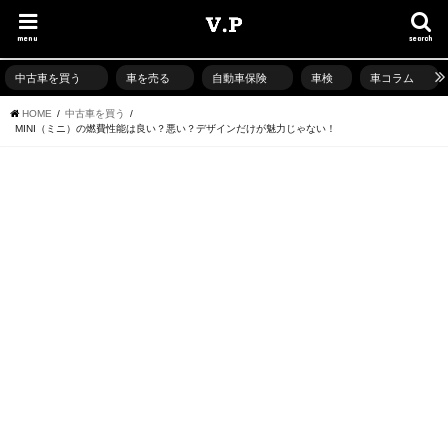
menu
search
中古車を買う
車を売る
自動車保険
車検
車コラム
HOME
中古車を買う
MINI（ミニ）の燃費性能は良い？悪い？デザインだけが魅力じゃない！