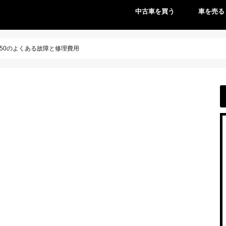
中古車を買う
車を売る
350のよくある故障と修理費用