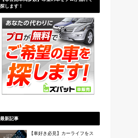
探します！
最新記事
【車好き必見】カーライフをス