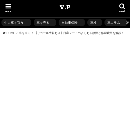
menu
search
中古車を買う
車を売る
自動車保険
車検
車コラム
HOME
車を売る
【リコール情報あり】日産ノートのよくある故障と修理費用を解説！