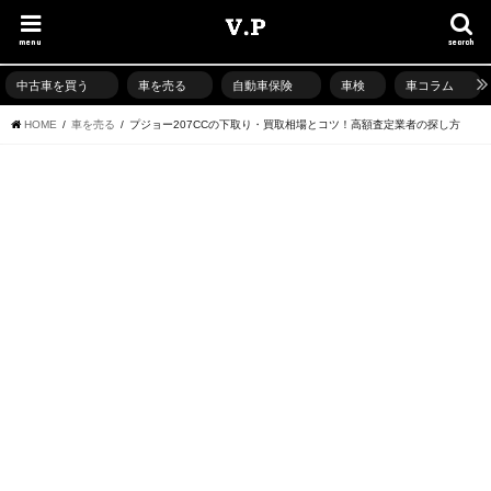
menu
search
中古車を買う
車を売る
自動車保険
車検
車コラム
HOME
車を売る
プジョー207CCの下取り・買取相場とコツ！高額査定業者の探し方