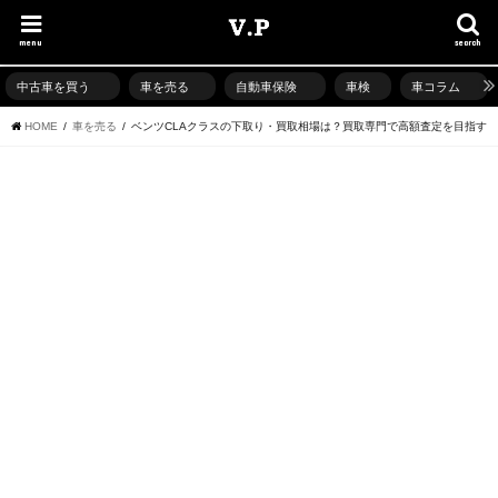
menu
search
中古車を買う
車を売る
自動車保険
車検
車コラム
HOME
車を売る
ベンツCLAクラスの下取り・買取相場は？買取専門で高額査定を目指す