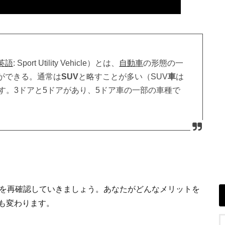
英語
:
Sport Utility Vehicle
）とは、
自動車
の形態の一
ができる。通常は
SUV
と略すことが多い（SUV
車
は
す。3ドアと5ドアがあり、5ドア車の一部の車種で
トを再確認していきましょう。あなたがどんなメリットを
も変わります。