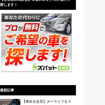
探します！
最新記事
【車好き必見】カーライフをス