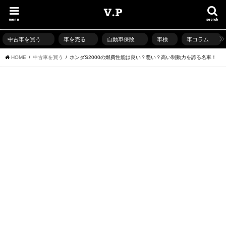
menu
search
中古車を買う
車を売る
自動車保険
車検
車コラム
HOME
中古車を買う
ホンダS2000の燃費性能は良い？悪い？高い制動力を誇る名車！