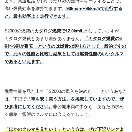
ます。高速道路でもゆったりめの走行をキープすることで、
高い燃費効率を維持できます。
90km/h〜95km/hで走行する
と、最も効率よく走行できます。
S2000の燃費は
カタログ燃費で12.0km/L
となっていますが、
カタログ燃費とあまり差がありません。
「カタログ燃費の6
割〜9割が目安」というのは燃費の測り方として一般的ですの
で、元々の性能と比較し結果としては燃費性能のいいクルマ
であるといえます。
燃費性能を見た上で「S2000の購入を決めた！」というあなた
は、下記で
「車を安く買う方法」を掲載していますので、ぜ
ひ参考にしてください。
非公開車両の中から、あなたの求め
る価格・状態のクルマに出会えるでしょう。
「ほかのクルマも見たい！」という方は、ぜひ下記リンクよ