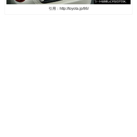
引用：http://toyota.jp/86/