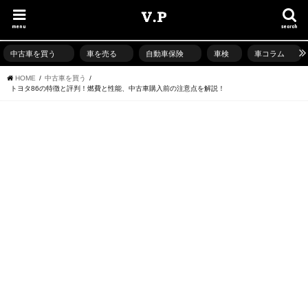
menu
search
中古車を買う
車を売る
自動車保険
車検
車コラム
HOME
中古車を買う
トヨタ86の特徴と評判！燃費と性能、中古車購入前の注意点を解説！