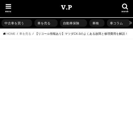
menu
search
中古車を買う
車を売る
自動車保険
車検
車コラム
HOME
車を売る
【リコール情報あり】マツダCX-3のよくある故障と修理費用を解説！