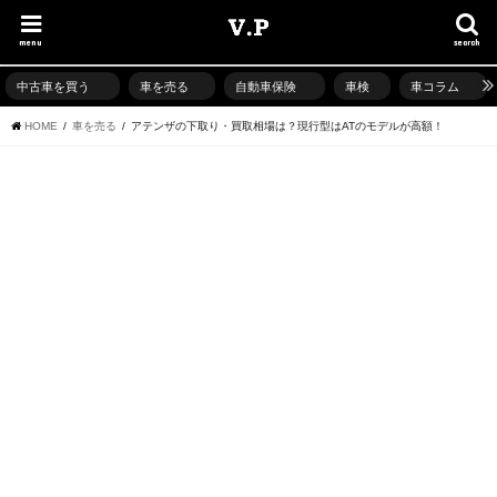
menu
search
中古車を買う
車を売る
自動車保険
車検
車コラム
HOME
車を売る
アテンザの下取り・買取相場は？現行型はATのモデルが高額！