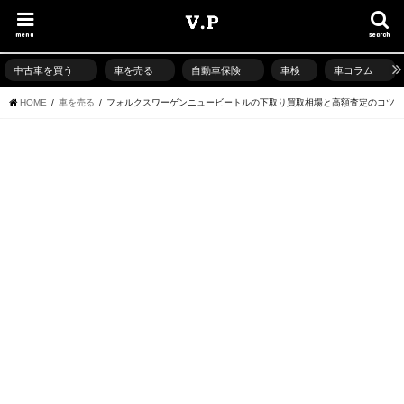
menu
search
中古車を買う
車を売る
自動車保険
車検
車コラム
HOME
車を売る
フォルクスワーゲンニュービートルの下取り買取相場と高額査定のコツ