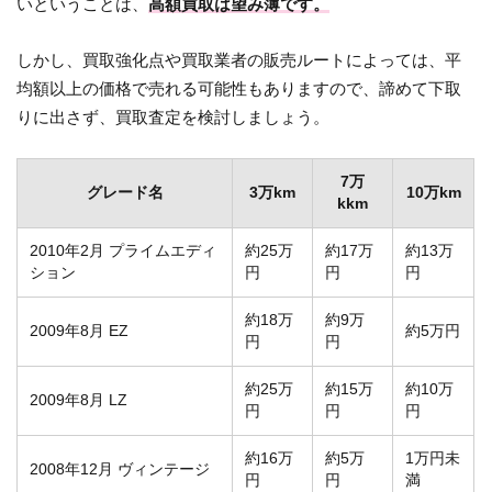
いということは、
高額買取は望み薄です。
しかし、買取強化点や買取業者の販売ルートによっては、平
均額以上の価格で売れる可能性もありますので、諦めて下取
りに出さず、買取査定を検討しましょう。
7万
グレード名
3万km
10万km
kkm
2010年2月 プライムエディ
約25万
約17万
約13万
ション
円
円
円
約18万
約9万
2009年8月 EZ
約5万円
円
円
約25万
約15万
約10万
2009年8月 LZ
円
円
円
約16万
約5万
1万円未
2008年12月 ヴィンテージ
円
円
満