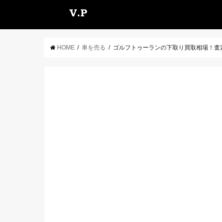
HOME
車を売る
ゴルフトゥーランの下取り買取相場！査