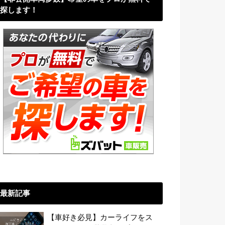
探します！
最新記事
【車好き必見】カーライフをス